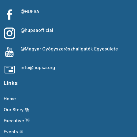
@HUPSA
@hupsaofficial
@Magyar Gyógyszerészhallgatók Egyesülete
info@hupsa.org
Links
Home
Our Story 📚
Executive 👋
Events 📅