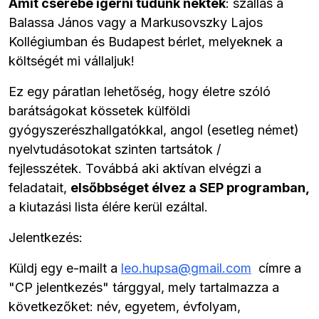
Amit cserébe ígérni tudunk nektek
: szállás a
Balassa János vagy a Markusovszky Lajos
Kollégiumban és Budapest bérlet, melyeknek a
költségét mi vállaljuk!
Ez egy páratlan lehetőség, hogy életre szóló
barátságokat kössetek külföldi
gyógyszerészhallgatókkal, angol (esetleg német)
nyelvtudásotokat szinten tartsátok /
fejlesszétek. Továbbá aki aktívan elvégzi a
feladatait,
elsőbbséget élvez a SEP programban,
a kiutazási lista élére kerül ezáltal.
Jelentkezés:
Küldj egy e-mailt a
leo.hupsa@gmail.com
címre a
"CP jelentkezés" tárggyal, mely tartalmazza a
következőket: név, egyetem, évfolyam,