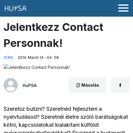
Jelentkezz Contact
Personnak!
CIKK
2014. March 14 - 04 : 58
Másolás
HuPSA
Szeretsz bulizni? Szeretnéd fejleszteni a
nyelvtudásod? Szeretnél életre szóló barátságokat
kötni, kapcsolatokat kialakítani külföldi
gyógyszerészhallgatókkal? Élveznéd a budapesti