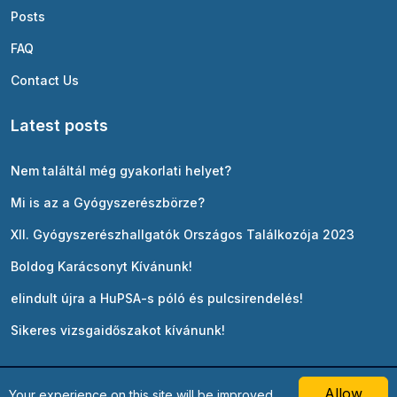
Posts
FAQ
Contact Us
Latest posts
Nem találtál még gyakorlati helyet?
Mi is az a Gyógyszerészbörze?
XII. Gyógyszerészhallgatók Országos Találkozója 2023
Boldog Karácsonyt Kívánunk!
elindult újra a HuPSA-s póló és pulcsirendelés!
Sikeres vizsgaidőszakot kívánunk!
Allow
English
Your experience on this site will be improved