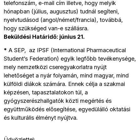
telefonszám, e-mail cím illetve, hogy melyik
hónapban (július, augusztus) tudnál segíteni,
nyelvtudásod (angol/német/francia), továbbá,
hogy szükséged van-e szállásra.
Beküldési Határidő: június 21.
*
A SEP, az IPSF (International Pharmaceutical
Student’s Federation) egyik legfőbb tevékenysége,
mely nemzetközi cseregyakorlatra nyújt
lehetőséget a nyár folyamán, mind magyar, mind
külföldi diákok számára. Ennek célja a szakmai
képzésen, tapasztalatokon túl, a
gyógyszerészhallgatók közti megértés és
együttműködés elősegítése, egyedülálló oktatási
és kulturális élményt nyújtva.
Üdvözlettel: