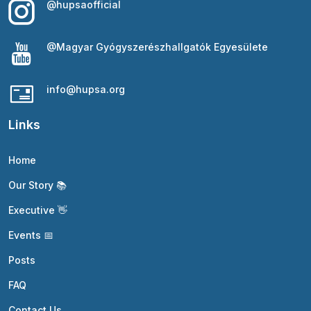
@hupsaofficial
@Magyar Gyógyszerészhallgatók Egyesülete
info@hupsa.org
Links
Home
Our Story 📚
Executive 👋
Events 📅
Posts
FAQ
Contact Us