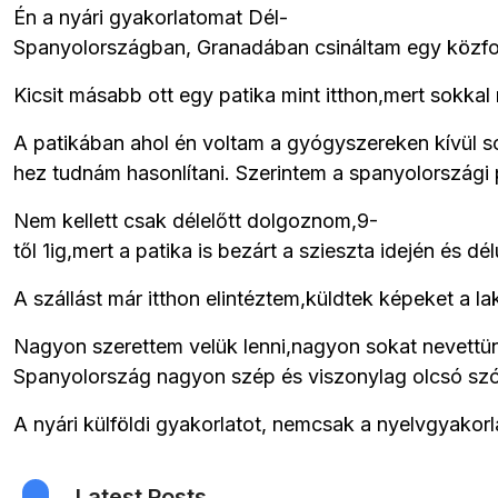
Én a nyári gyakorlatomat Dél-
Spanyolországban, Granadában csináltam egy közfo
Kicsit másabb ott egy patika mint itthon,mert sokk
A patikában ahol én voltam a gyógyszereken kívül sok
hez tudnám hasonlítani. Szerintem a spanyolországi 
Nem kellett csak délelőtt dolgoznom,9-
től 1ig,mert a patika is bezárt a szieszta idején és 
A szállást már itthon elintéztem,küldtek képeket a l
Nagyon szerettem velük lenni,nagyon sokat nevettünk
Spanyolország nagyon szép és viszonylag olcsó szóv
A nyári külföldi gyakorlatot, nemcsak a nyelvgyakor
Latest Posts